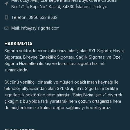
Metrocity Avm, Esentepe Mahallesi Büyükdere Caddesi
No: 171 İç Kapı No:1 Kat:-4, 34330 İstanbul, Türkiye
Telefon: 0850 532 8532
Mail:
info@sylsigorta.com
HAKKIMIZDA
Sigorta sektörde birçok ilke imza atmış olan SYL Sigorta; Hayat
Sigortası, Bireysel Emeklilik Sigortası, Sağlık Sigortası ve Özel
Sigorta Hizmetleri ile kişi ve kurumlara sigorta hizmeti
sunmaktadır.
Gücünü yenilikçi, dinamik ve müşteri odaklı insan kaynağı ile
teknoloji altyapısından alan SYL Grup; SYL Sigorta ile birlikte
sigortacılık sektörüne adım atmıştır. “Satış Bizim İşimiz” diyerek
çıktığımız bu yolda fark yaratarak hem çözüm ortağımıza hem
de müşterilerimize katma değer sağlamayı hedefliyoruz.