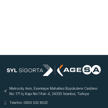
Metrocity Avm, Esentepe Mahallesi Büyükdere Caddesi
No: 171 İç Kapı No:1 Kat:-4, 34330 İstanbul, Türkiye
Telefon: 0850 532 8532