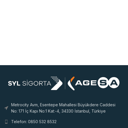
Metrocity Avm, Esentepe Mahallesi Büyükdere Caddesi
No: 171 İç Kapı No:1 Kat:-4, 34330 İstanbul, Türkiye
Telefon: 0850 532 8532